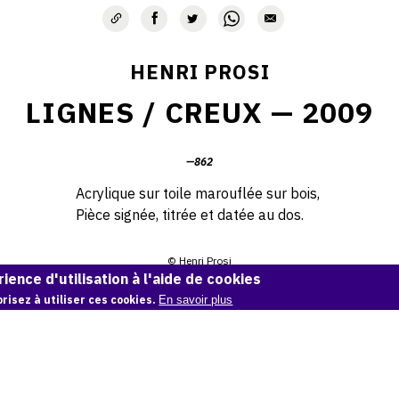
HENRI PROSI
LIGNES / CREUX — 2009
—862
Acrylique sur toile marouflée sur bois,
Pièce signée, titrée et datée au dos.
© Henri Prosi
ience d'utilisation à l'aide de cookies
Demande d'information
risez à utiliser ces cookies.
En savoir plus