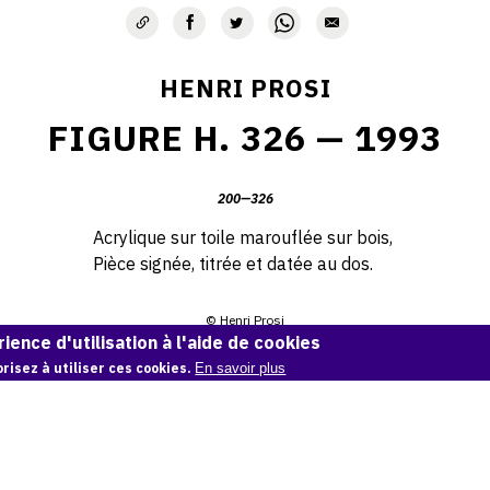
HENRI PROSI
FIGURE H. 326 — 1993
200—326
Acrylique sur toile marouflée sur bois,
Pièce signée, titrée et datée au dos.
© Henri Prosi
ience d'utilisation à l'aide de cookies
Demande d'information
risez à utiliser ces cookies.
En savoir plus