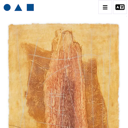
HENRI BAVIERA
BIOGRAPHIE
CATALOGUE DES OEUVRES
TOME 1: PEINTURES ET RELIEFS
TOME 2 : GRAVURES
CONTACT