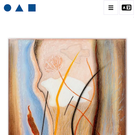
HENRI BAVIERA
BIOGRAPHIE
CATALOGUE DES OEUVRES
TOME 1: PEINTURES ET RELIEFS
TOME 2 : GRAVURES
CONTACT