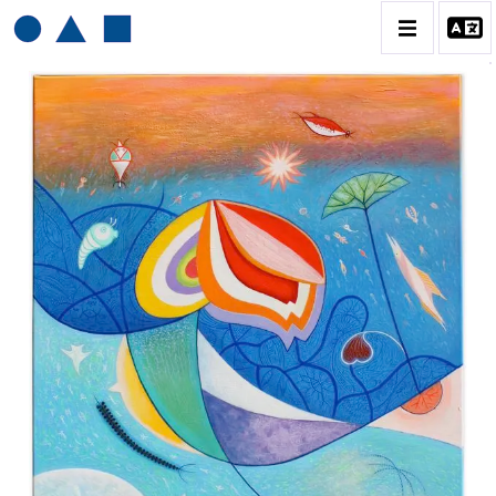
HENRI BAVIERA
BIOGRAPHIE
CATALOGUE DES OEUVRES
TOME 1: PEINTURES ET RELIEFS
TOME 2 : GRAVURES
CONTACT