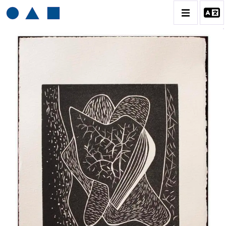
HENRI BAVIERA
BIOGRAPHIE
CATALOGUE DES OEUVRES
TOME 1: PEINTURES ET RELIEFS
TOME 2 : GRAVURES
CONTACT