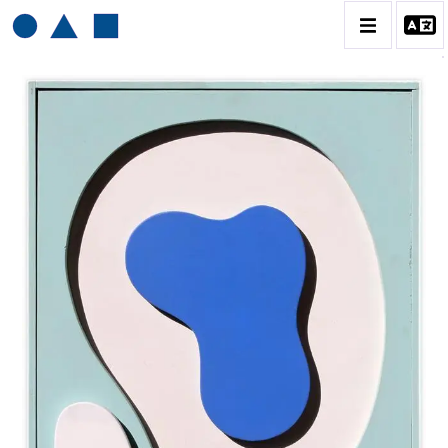
HENRI BAVIERA
BIOGRAPHIE
CATALOGUE DES OEUVRES
TOME 1: PEINTURES ET RELIEFS
TOME 2 : GRAVURES
CONTACT