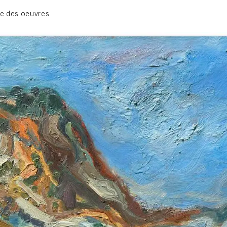
CATALOGUE DES OEUVRES
e des oeuvres
TOME 1: PEINTURES ET RELIEFS
TOME 2 : GRAVURES
CONTACT