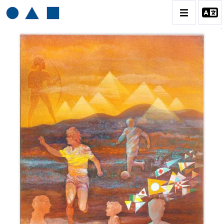
HENRI BAVIERA
BIOGRAPHIE
CATALOGUE DES OEUVRES
TOME 1: PEINTURES ET RELIEFS
TOME 2 : GRAVURES
CONTACT