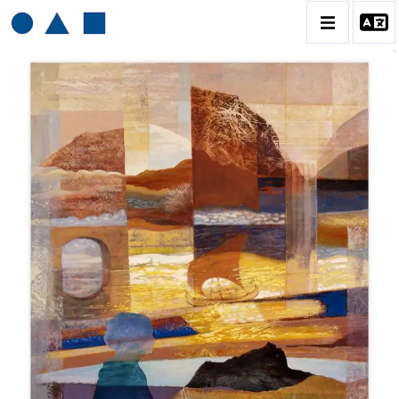
HENRI BAVIERA
BIOGRAPHIE
CATALOGUE DES OEUVRES
TOME 1: PEINTURES ET RELIEFS
TOME 2 : GRAVURES
CONTACT