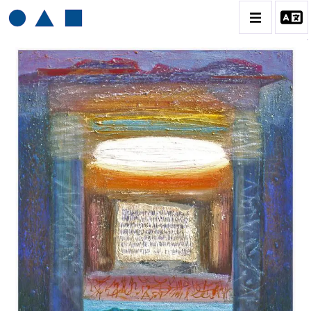
HENRI BAVIERA
BIOGRAPHIE
CATALOGUE DES OEUVRES
TOME 1: PEINTURES ET RELIEFS
TOME 2 : GRAVURES
CONTACT