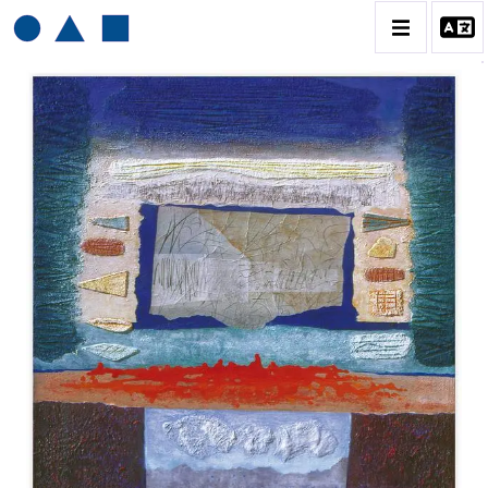
HENRI BAVIERA
BIOGRAPHIE
CATALOGUE DES OEUVRES
TOME 1: PEINTURES ET RELIEFS
TOME 2 : GRAVURES
CONTACT