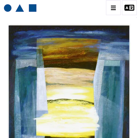
HENRI BAVIERA
BIOGRAPHIE
CATALOGUE DES OEUVRES
TOME 1: PEINTURES ET RELIEFS
TOME 2 : GRAVURES
CONTACT