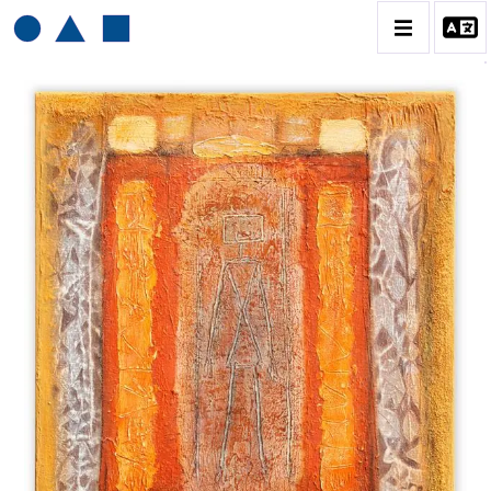
HENRI BAVIERA
BIOGRAPHIE
CATALOGUE DES OEUVRES
TOME 1: PEINTURES ET RELIEFS
TOME 2 : GRAVURES
CONTACT