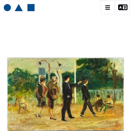
HENRI BAVIERA
BIOGRAPHIE
CATALOGUE DES OEUVRES
TOME 1: PEINTURES ET RELIEFS
TOME 2 : GRAVURES
CONTACT