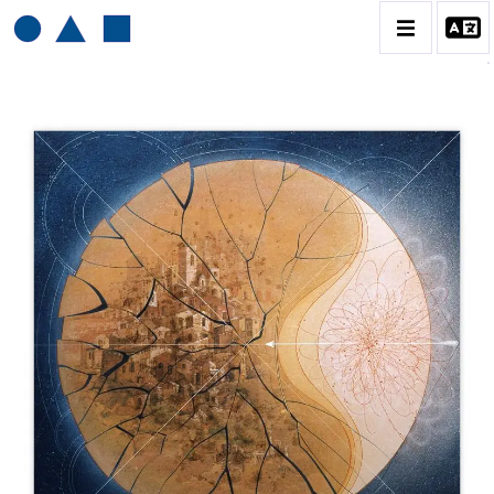
HENRI BAVIERA
BIOGRAPHIE
CATALOGUE DES OEUVRES
TOME 1: PEINTURES ET RELIEFS
TOME 2 : GRAVURES
CONTACT