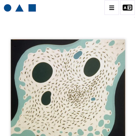
HENRI BAVIERA
BIOGRAPHIE
CATALOGUE DES OEUVRES
TOME 1: PEINTURES ET RELIEFS
TOME 2 : GRAVURES
CONTACT