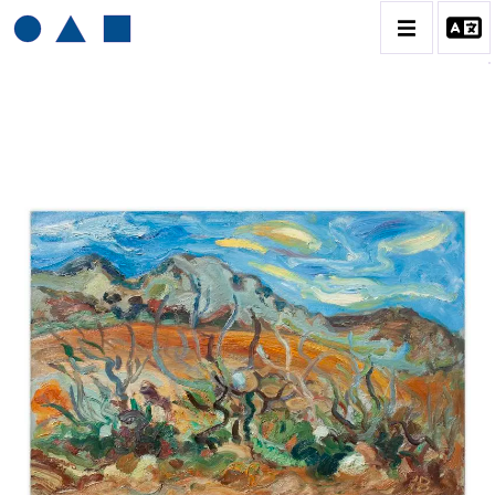
HENRI BAVIERA
BIOGRAPHIE
CATALOGUE DES OEUVRES
TOME 1: PEINTURES ET RELIEFS
TOME 2 : GRAVURES
CONTACT