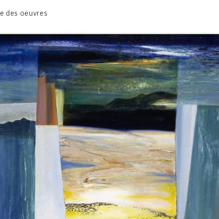
CATALOGUE DES OEUVRES
e des oeuvres
TOME 1: PEINTURES ET RELIEFS
TOME 2 : GRAVURES
CONTACT