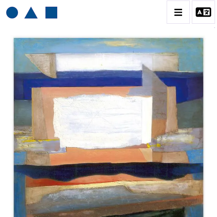
HENRI BAVIERA
BIOGRAPHIE
CATALOGUE DES OEUVRES
TOME 1: PEINTURES ET RELIEFS
TOME 2 : GRAVURES
CONTACT