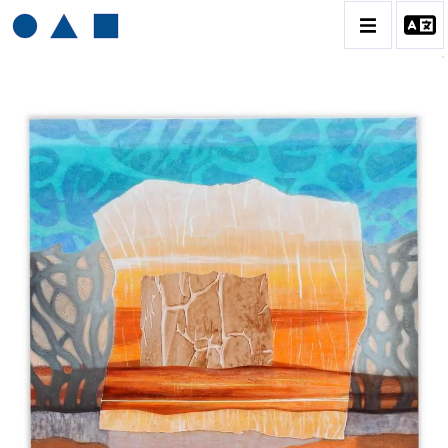
HENRI BAVIERA
BIOGRAPHIE
CATALOGUE DES OEUVRES
TOME 1: PEINTURES ET RELIEFS
TOME 2 : GRAVURES
CONTACT