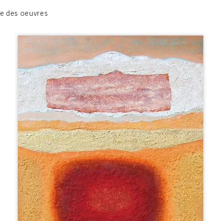
CATALOGUE DES OEUVRES
e des oeuvres
TOME 1: PEINTURES ET RELIEFS
TOME 2 : GRAVURES
CONTACT