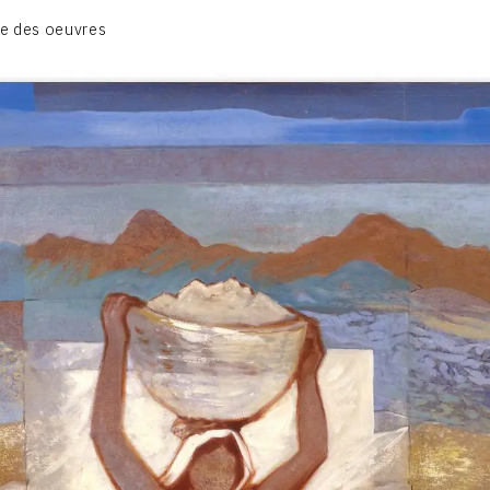
CATALOGUE DES OEUVRES
e des oeuvres
TOME 1: PEINTURES ET RELIEFS
TOME 2 : GRAVURES
CONTACT