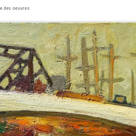
CATALOGUE DES OEUVRES
e des oeuvres
TOME 1: PEINTURES ET RELIEFS
TOME 2 : GRAVURES
CONTACT