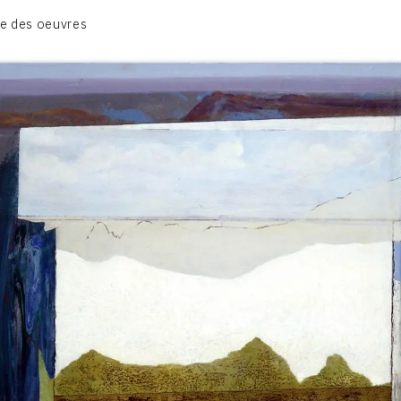
CATALOGUE DES OEUVRES
e des oeuvres
TOME 1: PEINTURES ET RELIEFS
TOME 2 : GRAVURES
CONTACT