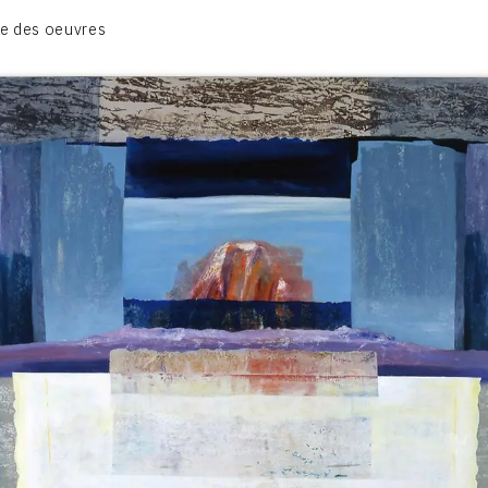
CATALOGUE DES OEUVRES
e des oeuvres
TOME 1: PEINTURES ET RELIEFS
TOME 2 : GRAVURES
CONTACT