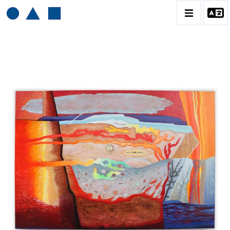
HENRI BAVIERA
BIOGRAPHIE
CATALOGUE DES OEUVRES
TOME 1: PEINTURES ET RELIEFS
TOME 2 : GRAVURES
CONTACT