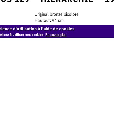
Original bronze bicolore
Hauteur: 94 cm
ience d'utilisation à l'aide de cookies
Collection privée.
risez à utiliser ces cookies.
En savoir plus
22 exemplaires (tirage)
Collections privées
© Archives Etienne Beothy
Demande d'information