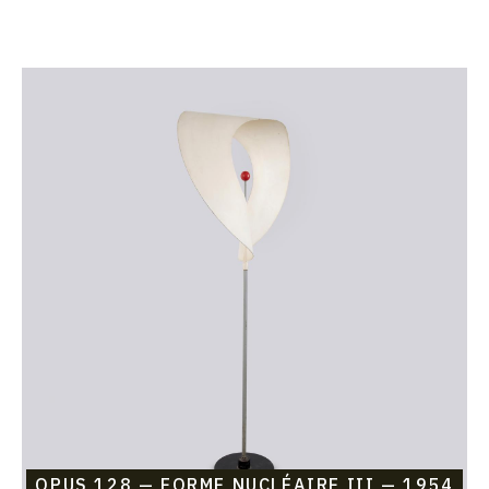
Catalogue
raisonné,
Etienne
Beothy,
Opus
128
—
Forme
nucléaire
III
—
1954
OPUS 128 — FORME NUCLÉAIRE III — 1954