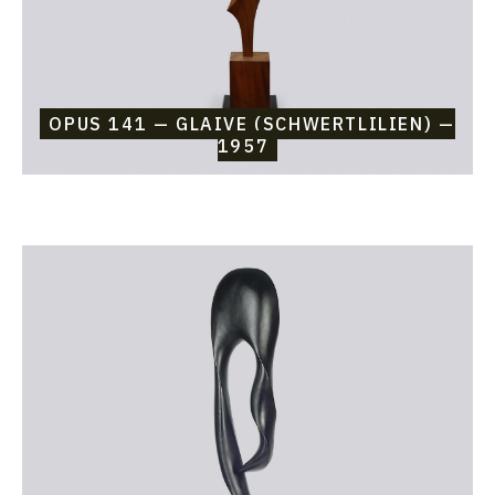
OPUS 141 — GLAIVE (SCHWERTLILIEN) —
1957
Catalogue
raisonné,
Etienne
Beothy,
Opus
140
—
La
Clé
des
Champs
—