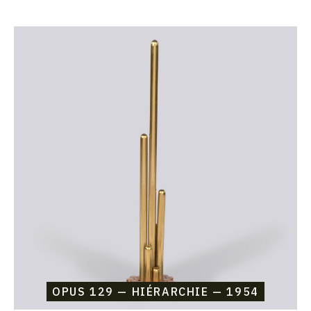
Catalogue
raisonné,
Etienne
Beothy,
Opus
129
—
Hiérarchie
—
1954
OPUS 129 — HIÉRARCHIE — 1954