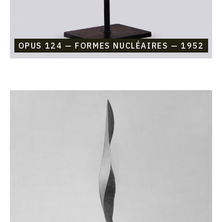
OPUS 124 — FORMES NUCLÉAIRES — 1952
Catalogue
raisonné,
Etienne
Beothy,
Opus
123
—
Flamme-
Souvenir
(In
Memoriam)
—
1952