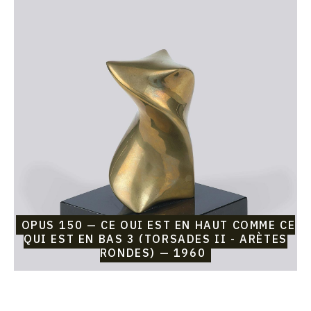
Catalogue
raisonné,
Etienne
Beothy,
Opus
150
—
Ce
qui
est
en
haut
comme
ce
qui
est
en
bas
OPUS 150 — CE QUI EST EN HAUT COMME CE
3
QUI EST EN BAS 3 (TORSADES II - ARÈTES
(torsades
RONDES) — 1960
II
-
arètes
rondes)
—