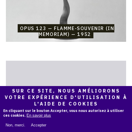
OPUS 123 — FLAMME-SOUVENIR (IN
MEMORIAM) — 1952
Catalogue
raisonné,
Etienne
Beothy,
Opus
SUR CE SITE, NOUS AMÉLIORONS
122
VOTRE EXPÉRIENCE D'UTILISATION À
—
L'AIDE DE COOKIES
Monument
au
En cliquant sur le bouton Accepter, vous nous autorisez à utiliser
déporté
ces cookies.
En savoir plus
inconnu
Non, merci.
Accepter
(sacrifice
et