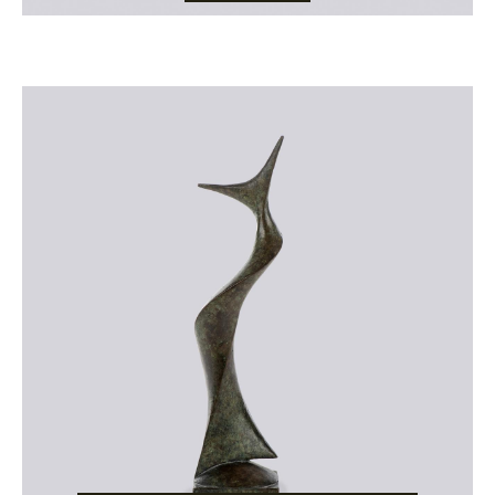
Catalogue
raisonné,
Etienne
Beothy,
Opus
146
—
Mouette
II
—
1959