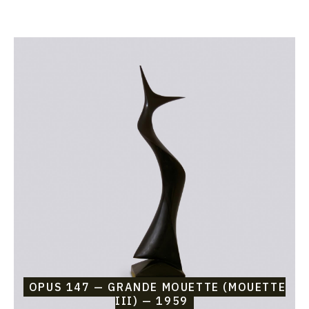
Catalogue
raisonné,
Etienne
Beothy,
Opus
147
—
Grande
Mouette
(Mouette
III)
—
1959
OPUS 147 — GRANDE MOUETTE (MOUETTE
III) — 1959