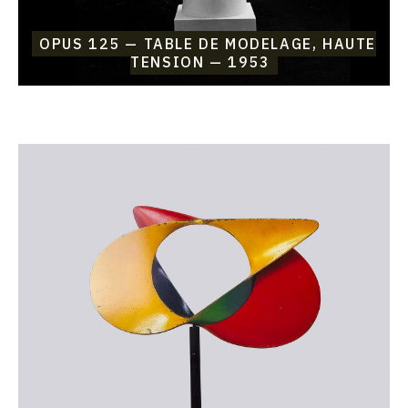
OPUS 125 — TABLE DE MODELAGE, HAUTE
TENSION — 1953
Catalogue
raisonné,
Etienne
Beothy,
Opus
124
—
Formes
nucléaires
—
1952