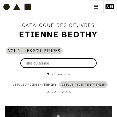
CATALOGUE DES OEUVRES
ETIENNE BEOTHY
ETIENNE BEOTHY
VOL. 1 - LES SCULPTURES
Thème
vol.
1
du
BIOGRAPHIE
-
VOL.
catalogue
les
sculptures
CATALOGUE DES OEUVRES
1
Options de tri
VOL. 1 - LES SCULPTURES
-
LE PLUS ANCIEN EN PREMIER
LE PLUS RÉCENT EN PREMIER
CONTACT
A -> Z
Z -> A
LES
SCULPTURES
Catalogue
raisonné,