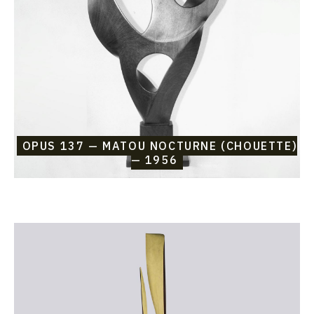
nocturne
(chouette)
—
1956
OPUS 137 — MATOU NOCTURNE (CHOUETTE)
— 1956
Catalogue
raisonné,
Etienne
Beothy,
Opus
136