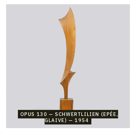
Catalogue
raisonné,
Etienne
Beothy,
Opus
130
—
Schwertlilien
(Epée,
glaive)
—
1954
OPUS 130 — SCHWERTLILIEN (EPÉE,
GLAIVE) — 1954