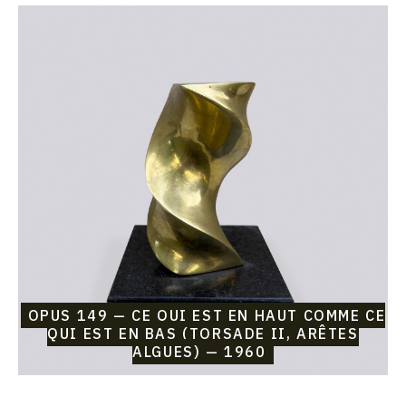
1960
Catalogue
raisonné,
Etienne
Beothy,
Opus
149
—
Ce
qui
est
en
haut
comme
ce
qui
est
en
bas
OPUS 149 — CE QUI EST EN HAUT COMME CE
(Torsade
QUI EST EN BAS (TORSADE II, ARÊTES
II,
ALGUES) — 1960
arêtes
algues)
—
1960