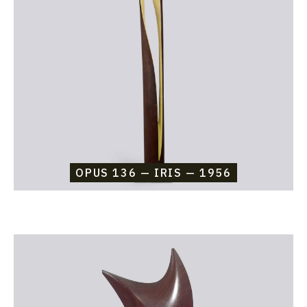
—
Iris
—
1956
OPUS 136 — IRIS — 1956
Catalogue
raisonné,
Etienne
Beothy,
Opus