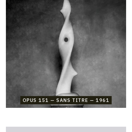
Etienne
Beothy,
Opus
151
—
Sans
titre
—
1961
OPUS 151 — SANS TITRE — 1961