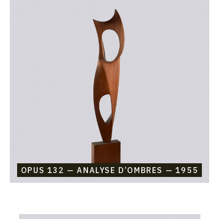
raisonné,
Etienne
Beothy,
Opus
132
—
Analyse
d’ombres
—
1955
OPUS 132 — ANALYSE D’OMBRES — 1955