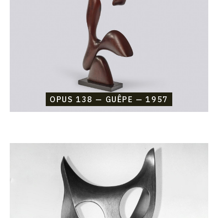
1957
OPUS 138 — GUÊPE — 1957
Catalogue
raisonné,
Etienne
Beothy,
Opus
137
—
Matou