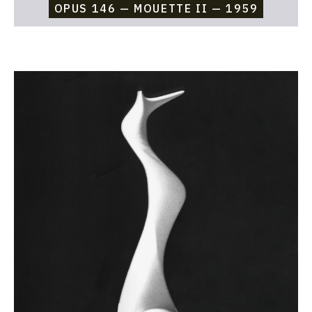
OPUS 146 — MOUETTE II — 1959
Catalogue
raisonné,
Etienne
Beothy,
Opus
145
—
Mouette
I
—
1959