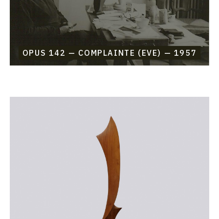
OPUS 142 — COMPLAINTE (EVE) — 1957
Catalogue
raisonné,
Etienne
Beothy,
Opus
141
—
Glaive
(Schwertlilien)
—
1957