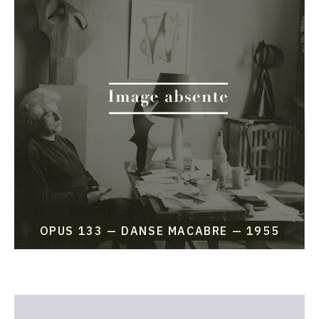
Etienne
Beothy,
Opus
133
—
Danse
Macabre
—
1955
OPUS 133 — DANSE MACABRE — 1955
Catalogue