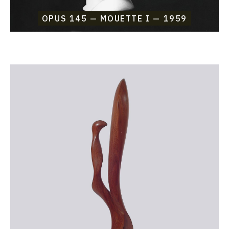
OPUS 145 — MOUETTE I — 1959
Catalogue
raisonné,
Etienne
Beothy,
Opus
144
—
Couple
VI
—
1958