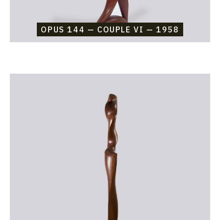
OPUS 144 — COUPLE VI — 1958
Catalogue
raisonné,
Etienne
Beothy,
Opus
143
—
Complainte
(Eve)
—
1958