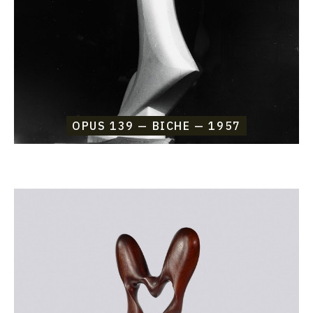
OPUS 139 — BICHE — 1957
Catalogue
raisonné,
Etienne
Beothy,
Opus
138
—
Guêpe
—