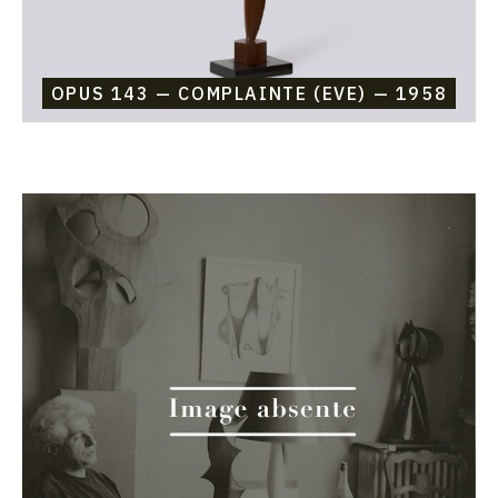
OPUS 143 — COMPLAINTE (EVE) — 1958
Catalogue
raisonné,
Etienne
Beothy,
Opus
142
—
Complainte
(Eve)
—
1957