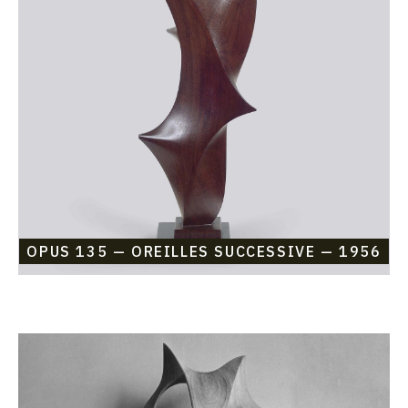
135
—
Oreilles
Successive
—
1956
OPUS 135 — OREILLES SUCCESSIVE — 1956
Catalogue
raisonné,
Etienne
Beothy,