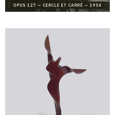
OPUS 127 — CERCLE ET CARRÉ — 1954
Catalogue
raisonné,
Etienne
Beothy,
Opus
126
—
Femme
V.
—
1954