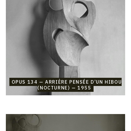
Opus
134
—
Arrière
pensée
d’un
hibou
(nocturne)
—
1955
OPUS 134 — ARRIÈRE PENSÉE D’UN HIBOU
(NOCTURNE) — 1955
Catalogue
raisonné,