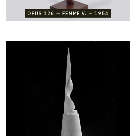
OPUS 126 — FEMME V. — 1954
Catalogue
raisonné,
Etienne
Beothy,
Opus
125
—
Table
de
modelage,
Haute
tension
—
1953