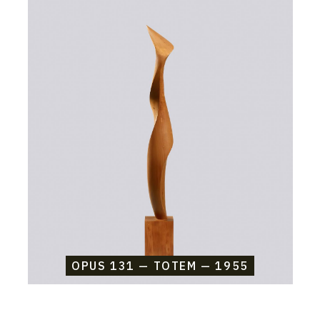
Catalogue
raisonné,
Etienne
Beothy,
Opus
131
—
Totem
—
1955
OPUS 131 — TOTEM — 1955