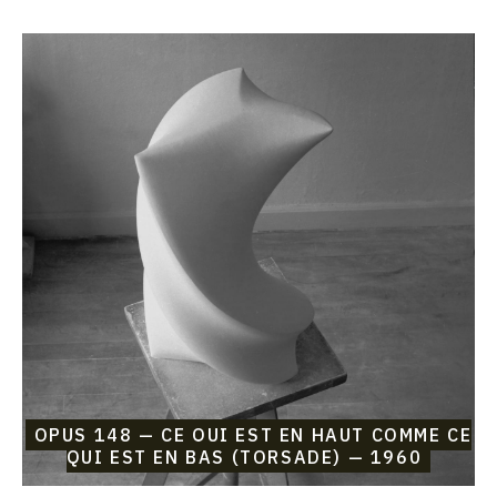
Catalogue
raisonné,
Etienne
Beothy,
Opus
148
—
Ce
qui
est
en
haut
comme
ce
qui
est
en
bas
(Torsade)
OPUS 148 — CE QUI EST EN HAUT COMME CE
—
QUI EST EN BAS (TORSADE) — 1960
1960