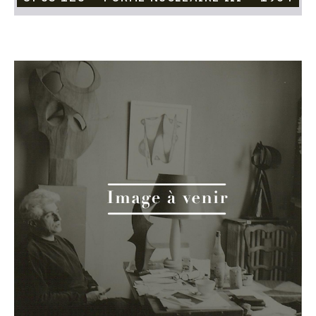
Catalogue
raisonné,
Etienne
Beothy,
Opus
127
—
Cercle
et
Carré
—
1954