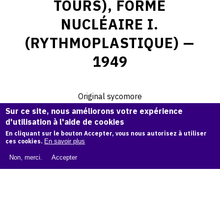
TOURS), FORME
NUCLÉAIRE I.
(RYTHMOPLASTIQUE) —
1949
Original sycomore
Hauteur: 44 cm
Sur ce site, nous améliorons votre expérience
d'utilisation à l'aide de cookies
Collection Privée
En cliquant sur le bouton Accepter, vous nous autorisez à utiliser
ces cookies.
En savoir plus
© Archives Etienne Beothy
Non, merci.
Accepter
Demande d'information