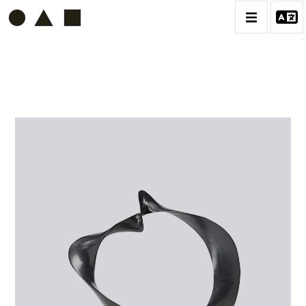
ETIENNE BEOTHY
BIOGRAPHIE
CATALOGUE DES OEUVRES
VOL. 1 - LES SCULPTURES
CONTACT