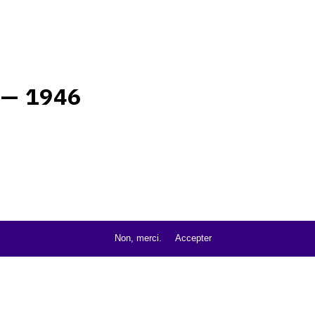
 — 1946
Non, merci.
Accepter