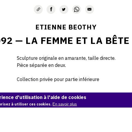
ETIENNE BEOTHY
92 — LA FEMME ET LA BÊTE
Sculpture originale en amarante, taille directe.
Pièce séparée en deux.
Collection privée pour partie inférieure
© Archives Étienne Béothy
ience d'utilisation à l'aide de cookies
risez à utiliser ces cookies.
En savoir plus
Demande d'information