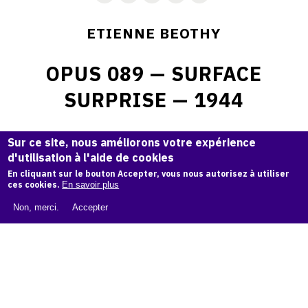
ETIENNE BEOTHY
OPUS 089 — SURFACE
SURPRISE — 1944
Sur ce site, nous améliorons votre expérience
Sculpture originale en acajou, taille directe.
d'utilisation à l'aide de cookies
Hauteur: 71 cm.
En cliquant sur le bouton Accepter, vous nous autorisez à utiliser
ces cookies.
En savoir plus
© Archives Étienne Béothy
Non, merci.
Accepter
Demande d'information