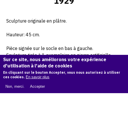
1929
Sculpture originale en plâtre.
Hauteur: 45 cm.
Pièce signée sur le socle en bas à gauche.
Sculpture tirée à 1 exemplaire en pierre artificielle
Sur ce site, nous améliorons votre expérience
rose, Carl Laszlo collection, Collection, Dubniczay
d'utilisation à l'aide de cookies
Palace, no.inv. 045.
En cliquant sur le bouton Accepter, vous nous autorisez à utiliser
ces cookies.
En savoir plus
© Archives Étienne Béothy
Non, merci.
Accepter
Demande d'information