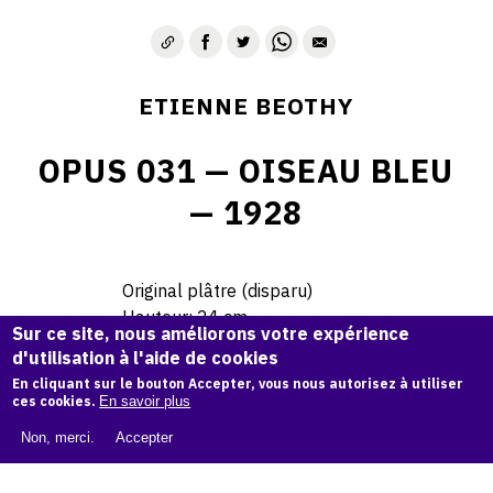
ETIENNE BEOTHY
OPUS 031 — OISEAU BLEU
— 1928
Original plâtre (disparu)
Hauteur: 24 cm
Sur ce site, nous améliorons votre expérience
Longueur: 45 cm
d'utilisation à l'aide de cookies
En cliquant sur le bouton Accepter, vous nous autorisez à utiliser
1 Exemplaire Pierre Artificielle
ces cookies.
En savoir plus
Collection Privée
Non, merci.
Accepter
© Archives Etienne Beothy