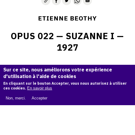
ETIENNE BEOTHY
OPUS 022 — SUZANNE I —
1927
Sculpture originale en plâtre.
Sur ce site, nous améliorons votre expérience
Hauteur: 62 cm
d'utilisation à l'aide de cookies
Pièce signée sur le socle en bas à gauche.
En cliquant sur le bouton Accepter, vous nous autorisez à utiliser
ces cookies.
En savoir plus
Non, merci.
Accepter
© Archives Étienne Béothy
Demande d'information