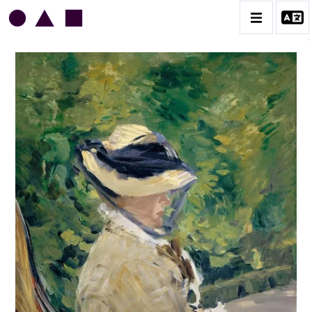
EDOUARD MANET
BIOGRAPHIE
CATALOGUE DES OEUVRES
CONTACT