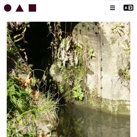
DANIEL BOURSIN
BIOGRAPHIE
CATALOGUE DES OEUVRES
1 DESSINS ET LAVIS SUR PAPIER
2 ART DIGITAL & JOURNAL PHOTOGRAPHIQUE
3 CÉRAMIQUE & OBJETS
4 ARCHIVES
CONTACT