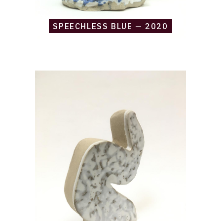
SPEECHLESS BLUE — 2020
Catalogue
raisonné,
Daniel
Boursin,
virgule
stoneware
—
2020