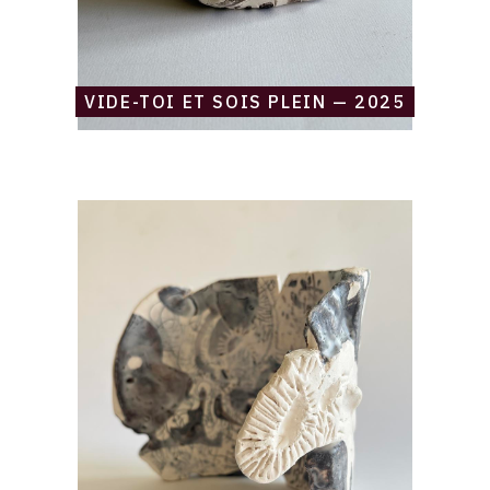
VIDE-TOI ET SOIS PLEIN — 2025
Catalogue
raisonné,
Daniel
Boursin,
akasha
-
2024