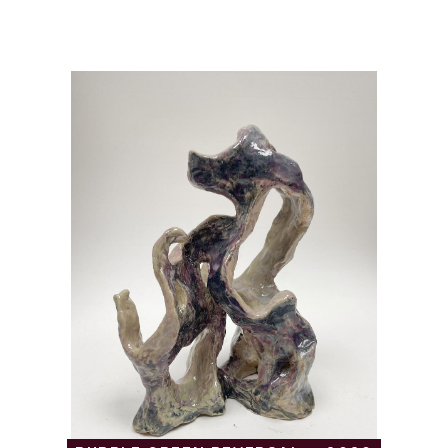
Catalogue
raisonné,
Daniel
Boursin,
purple
green
reversal
—
2020