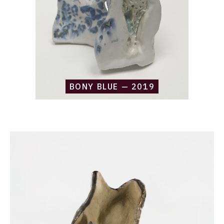
BONY BLUE — 2019
Catalogue
raisonné,
Daniel
Boursin,
bumpy
stoneware
—
2019