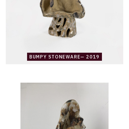
BUMPY STONEWARE— 2019
Catalogue
raisonné,
Daniel
Boursin,
stoneware
gardien
—
2019