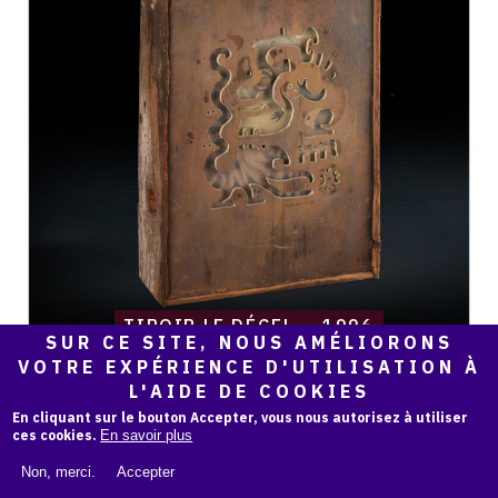
tiroir
le
dégel
—
1996
TIROIR LE DÉGEL — 1996
SUR CE SITE, NOUS AMÉLIORONS
VOTRE EXPÉRIENCE D'UTILISATION À
L'AIDE DE COOKIES
En cliquant sur le bouton Accepter, vous nous autorisez à utiliser
ces cookies.
En savoir plus
Catalogue
raisonné,
Non, merci.
Accepter
Daniel