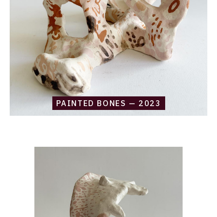
PAINTED BONES — 2023
Catalogue
raisonné,
Daniel
Boursin,
slither
white
&