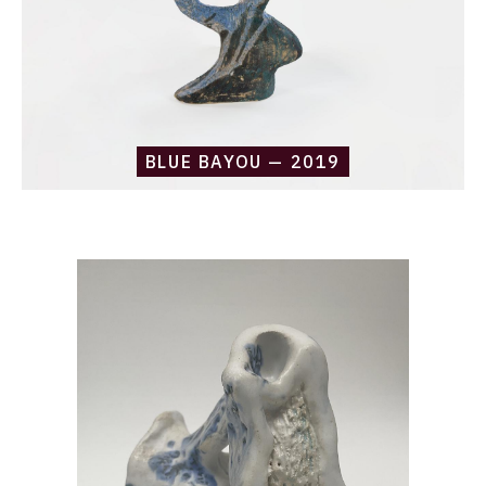
BLUE BAYOU — 2019
Catalogue
raisonné,
Daniel
Boursin,
bony
blue
—
2019