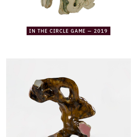
IN THE CIRCLE GAME — 2019
Catalogue
raisonné,
Daniel
Boursin,
aplomb
lagomorphe
—
2019