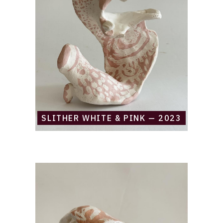
pink
—
2023
SLITHER WHITE & PINK — 2023
Catalogue
raisonné,
Daniel
Boursin,
three
shades