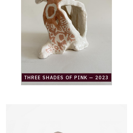
of
pink
—
2023
THREE SHADES OF PINK — 2023
Catalogue
raisonné,
Daniel
Boursin,
cocker