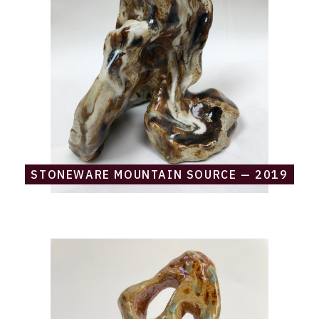
—
2019
STONEWARE MOUNTAIN SOURCE — 2019
Catalogue
raisonné,
Daniel
Boursin,
stoneware
mumuk