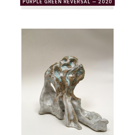
PURPLE GREEN REVERSAL — 2020
Catalogue
raisonné,
Daniel
Boursin,
self
conscious
stoneware
—
2020