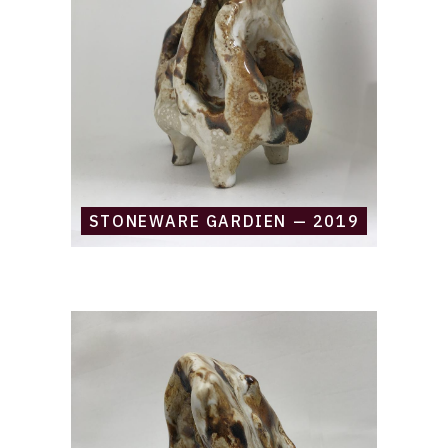
STONEWARE GARDIEN — 2019
Catalogue
raisonné,
Daniel
Boursin,
stoneware
mountain
source