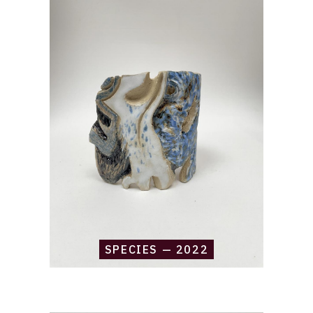
raisonné,
Daniel
Boursin,
species
—
2022
SPECIES — 2022