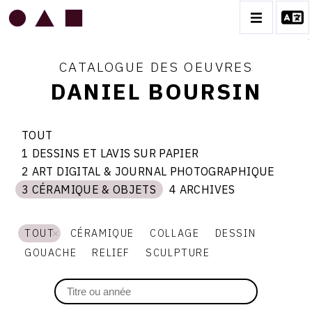
CATALOGUE DES OEUVRES
DANIEL BOURSIN
DANIEL BOURSIN
TOUT
1 DESSINS ET LAVIS SUR PAPIER
BIOGRAPHIE
Thème
1
3
2 ART DIGITAL & JOURNAL PHOTOGRAPHIQUE
dessins
du
2
et
catalogue
CATALOGUE DES OEUVRES
3 CÉRAMIQUE & OBJETS
4 ARCHIVES
art
lavis
CÉRAMIQUE
3
4
digital
sur
céramique
archives
&amp;
papier
1 DESSINS ET LAVIS SUR PAPIER
&amp;
journal
&
objets
photographique
TOUT
CÉRAMIQUE
COLLAGE
DESSIN
2 ART DIGITAL & JOURNAL PHOTOGRAPHIQUE
3 CÉRAMIQUE & OBJETS
GOUACHE
RELIEF
SCULPTURE
OBJETS
4 ARCHIVES
CONTACT