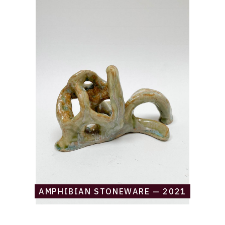
Catalogue
raisonné,
Daniel
Boursin,
amphibian
stoneware
—
2021
AMPHIBIAN STONEWARE — 2021