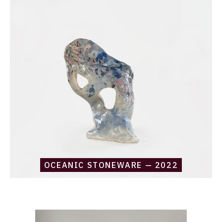
Daniel
Boursin,
oceanic
stoneware
—
2022
OCEANIC STONEWARE — 2022
Catalogue