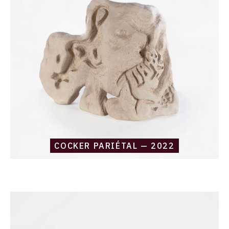
pariétal
—
2022
COCKER PARIÉTAL — 2022
Catalogue
raisonné,
Daniel