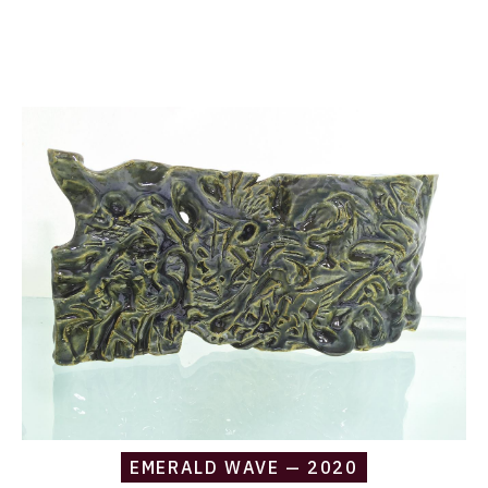
Catalogue
raisonné,
Daniel
Boursin,
emerald
wave
—
2020
EMERALD WAVE — 2020