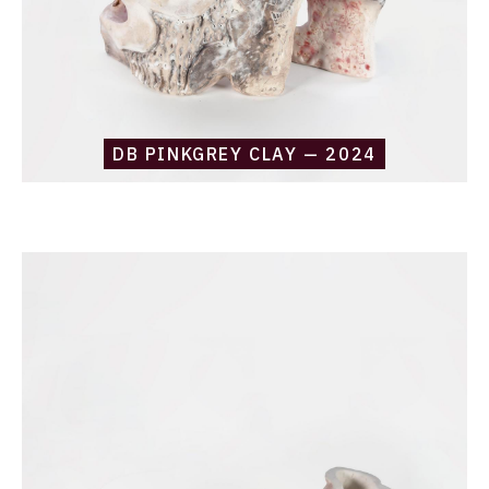
DB PINKGREY CLAY — 2024
Catalogue
raisonné,
Daniel
Boursin,
conque
—
2023