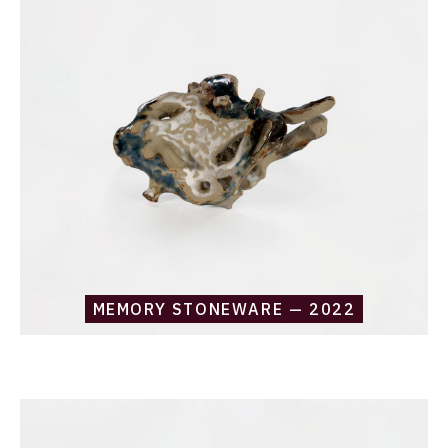
Boursin,
memory
stoneware
—
2022
MEMORY STONEWARE — 2022
Catalogue
raisonné,