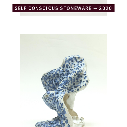
SELF CONSCIOUS STONEWARE — 2020
Catalogue
raisonné,
Daniel
Boursin,
speechless
blue
—
2020