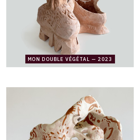
MON DOUBLE VÉGÉTAL — 2023
Catalogue
raisonné,
Daniel
Boursin,
painted
bones
—
2023