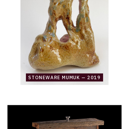
—
2019
STONEWARE MUMUK — 2019
Catalogue
raisonné,
Daniel
Boursin,