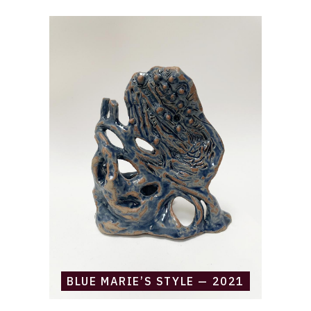
Catalogue
raisonné,
Daniel
Boursin,
Blue
Marie’s
style
—
2021
BLUE MARIE’S STYLE — 2021