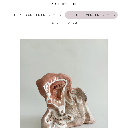
Options de tri
LE PLUS ANCIEN EN PREMIER
LE PLUS RÉCENT EN PREMIER
A -> Z
Z -> A
Catalogue
raisonné,
Daniel
Boursin,
terre
mêlée
white
line
—
2025