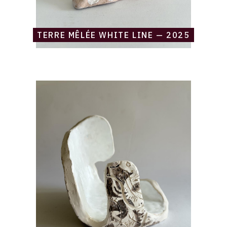
TERRE MÊLÉE WHITE LINE — 2025
Catalogue
raisonné,
Daniel
Boursin,
Vide-
toi
et
sois
plein
—
2025