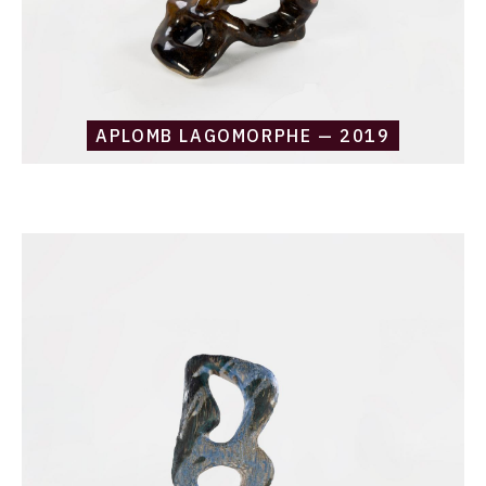
APLOMB LAGOMORPHE — 2019
Catalogue
raisonné,
Daniel
Boursin,
blue
bayou
—
2019