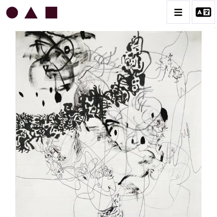
DANIEL BOURSIN
BIOGRAPHIE
CATALOGUE DES OEUVRES
1 DESSINS ET LAVIS SUR PAPIER
2 ART DIGITAL & JOURNAL PHOTOGRAPHIQUE
3 CÉRAMIQUE & OBJETS
4 ARCHIVES
CONTACT