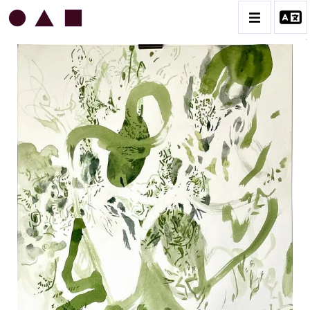
DANIEL BOURSIN
BIOGRAPHIE
CATALOGUE DES OEUVRES
1 DESSINS ET LAVIS SUR PAPIER
2 ART DIGITAL & JOURNAL PHOTOGRAPHIQUE
3 CÉRAMIQUE & OBJETS
4 ARCHIVES
CONTACT