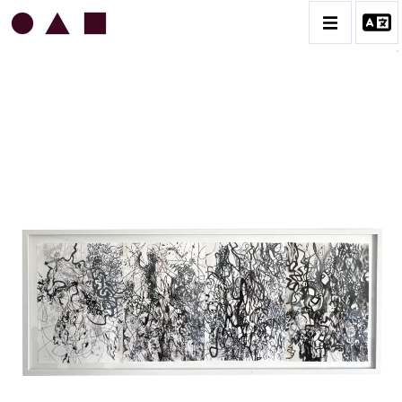
DANIEL BOURSIN
BIOGRAPHIE
CATALOGUE DES OEUVRES
1 DESSINS ET LAVIS SUR PAPIER
2 ART DIGITAL & JOURNAL PHOTOGRAPHIQUE
3 CÉRAMIQUE & OBJETS
4 ARCHIVES
CONTACT