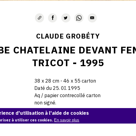
CLAUDE GROBÉTY
BE CHATELAINE DEVANT FE
TRICOT - 1995
38 x 28 cm - 46 x 55 carton
Daté du 25. 0I. 1995
Aq / papier contrecollé carton
non signé.
ience d'utilisation à l'aide de cookies
© Claude Grobéty
risez à utiliser ces cookies.
En savoir plus
Demande d'information