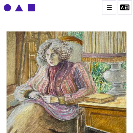
CLAUDE GROBÉTY
BIOGRAPHIE
CATALOGUE DES OEUVRES
CONTACT