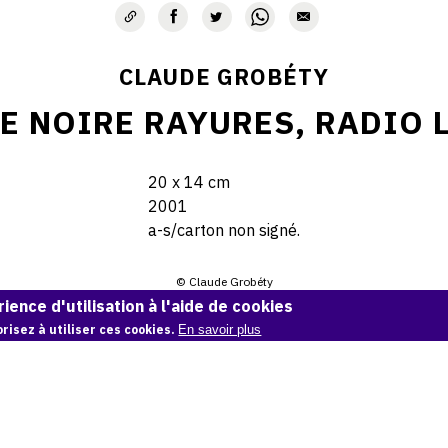
CLAUDE GROBÉTY
E NOIRE RAYURES, RADIO 
20 x 14 cm
2001
a-s/carton non signé.
© Claude Grobéty
ience d'utilisation à l'aide de cookies
Demande d'information
risez à utiliser ces cookies.
En savoir plus