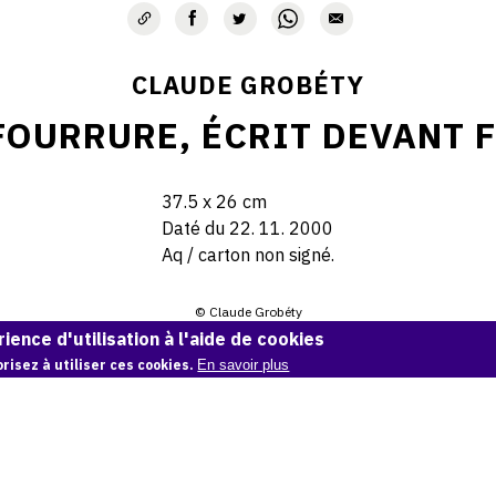
CLAUDE GROBÉTY
FOURRURE, ÉCRIT DEVANT 
37.5 x 26 cm
Daté du 22. 11. 2000
Aq / carton non signé.
© Claude Grobéty
ience d'utilisation à l'aide de cookies
Demande d'information
risez à utiliser ces cookies.
En savoir plus