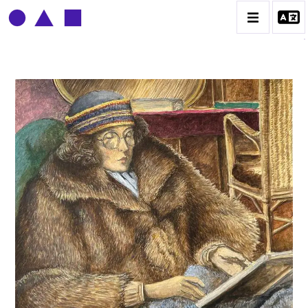
CLAUDE GROBÉTY
BIOGRAPHIE
CATALOGUE DES OEUVRES
CONTACT