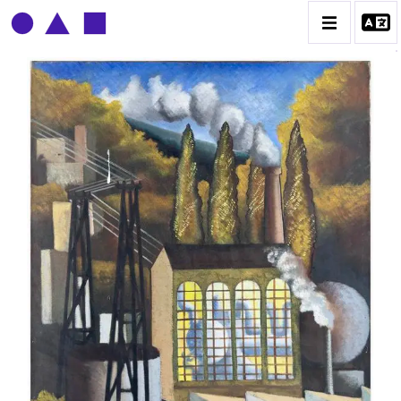
CLAUDE GROBÉTY
BIOGRAPHIE
CATALOGUE DES OEUVRES
CONTACT