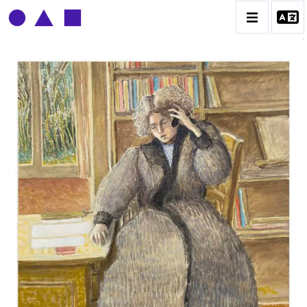
CLAUDE GROBÉTY
BIOGRAPHIE
CATALOGUE DES OEUVRES
CONTACT