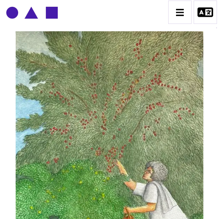
CLAUDE GROBÉTY
BIOGRAPHIE
CATALOGUE DES OEUVRES
CONTACT