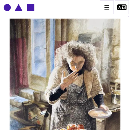
CLAUDE GROBÉTY
BIOGRAPHIE
CATALOGUE DES OEUVRES
CONTACT